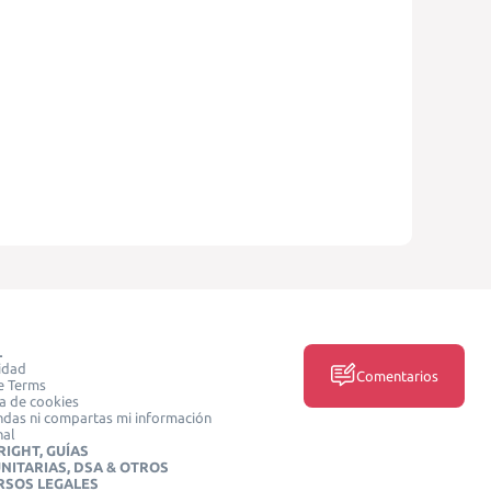
L
idad
Comentarios
e Terms
ca de cookies
das ni compartas mi información
nal
IGHT, GUÍAS
NITARIAS, DSA & OTROS
RSOS LEGALES