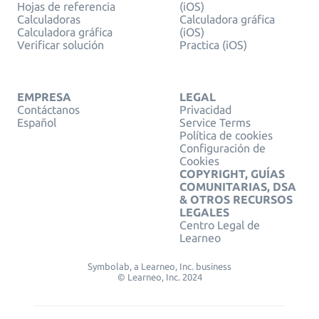
Hojas de referencia
(iOS)
Calculadoras
Calculadora gráfica
Calculadora gráfica
(iOS)
Verificar solución
Practica (iOS)
EMPRESA
LEGAL
Contáctanos
Privacidad
Español
Service Terms
Política de cookies
Configuración de
Cookies
COPYRIGHT, GUÍAS
COMUNITARIAS, DSA
& OTROS RECURSOS
LEGALES
Centro Legal de
Learneo
Symbolab, a Learneo, Inc. business
© Learneo, Inc. 2024