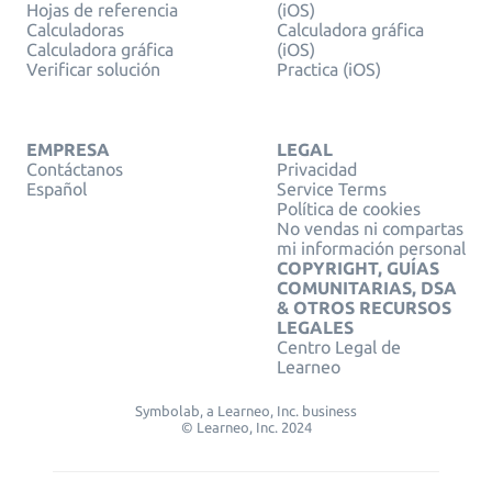
Hojas de referencia
(iOS)
Calculadoras
Calculadora gráfica
Calculadora gráfica
(iOS)
Verificar solución
Practica (iOS)
EMPRESA
LEGAL
Contáctanos
Privacidad
Español
Service Terms
Política de cookies
No vendas ni compartas
mi información personal
COPYRIGHT, GUÍAS
COMUNITARIAS, DSA
& OTROS RECURSOS
LEGALES
Centro Legal de
Learneo
Symbolab, a Learneo, Inc. business
© Learneo, Inc. 2024