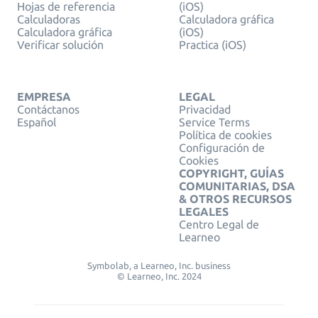
Hojas de referencia
(iOS)
Calculadoras
Calculadora gráfica
Calculadora gráfica
(iOS)
Verificar solución
Practica (iOS)
EMPRESA
LEGAL
Contáctanos
Privacidad
Español
Service Terms
Política de cookies
Configuración de
Cookies
COPYRIGHT, GUÍAS
COMUNITARIAS, DSA
& OTROS RECURSOS
LEGALES
Centro Legal de
Learneo
Symbolab, a Learneo, Inc. business
© Learneo, Inc. 2024