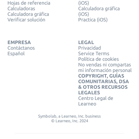
Hojas de referencia
(iOS)
Calculadoras
Calculadora gráfica
Calculadora gráfica
(iOS)
Verificar solución
Practica (iOS)
EMPRESA
LEGAL
Contáctanos
Privacidad
Español
Service Terms
Política de cookies
No vendas ni compartas
mi información personal
COPYRIGHT, GUÍAS
COMUNITARIAS, DSA
& OTROS RECURSOS
LEGALES
Centro Legal de
Learneo
Symbolab, a Learneo, Inc. business
© Learneo, Inc. 2024