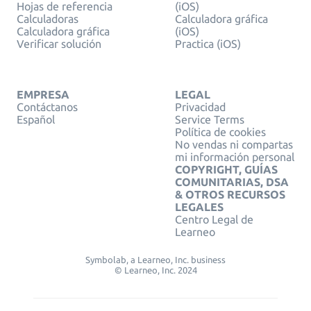
Hojas de referencia
(iOS)
Calculadoras
Calculadora gráfica
Calculadora gráfica
(iOS)
Verificar solución
Practica (iOS)
EMPRESA
LEGAL
Contáctanos
Privacidad
Español
Service Terms
Política de cookies
No vendas ni compartas
mi información personal
COPYRIGHT, GUÍAS
COMUNITARIAS, DSA
& OTROS RECURSOS
LEGALES
Centro Legal de
Learneo
Symbolab, a Learneo, Inc. business
© Learneo, Inc. 2024