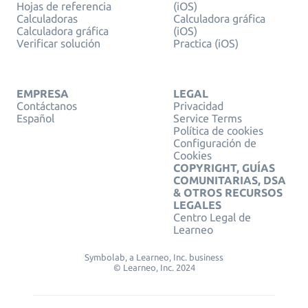
Hojas de referencia
(iOS)
Calculadoras
Calculadora gráfica
Calculadora gráfica
(iOS)
Verificar solución
Practica (iOS)
EMPRESA
LEGAL
Contáctanos
Privacidad
Español
Service Terms
Política de cookies
Configuración de
Cookies
COPYRIGHT, GUÍAS
COMUNITARIAS, DSA
& OTROS RECURSOS
LEGALES
Centro Legal de
Learneo
Symbolab, a Learneo, Inc. business
© Learneo, Inc. 2024