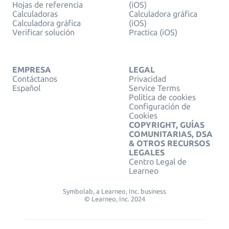
Hojas de referencia
(iOS)
Calculadoras
Calculadora gráfica
Calculadora gráfica
(iOS)
Verificar solución
Practica (iOS)
EMPRESA
LEGAL
Contáctanos
Privacidad
Español
Service Terms
Política de cookies
Configuración de
Cookies
COPYRIGHT, GUÍAS
COMUNITARIAS, DSA
& OTROS RECURSOS
LEGALES
Centro Legal de
Learneo
Symbolab, a Learneo, Inc. business
© Learneo, Inc. 2024