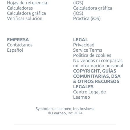
Hojas de referencia
(iOS)
Calculadoras
Calculadora gráfica
Calculadora gráfica
(iOS)
Verificar solución
Practica (iOS)
EMPRESA
LEGAL
Contáctanos
Privacidad
Español
Service Terms
Política de cookies
No vendas ni compartas
mi información personal
COPYRIGHT, GUÍAS
COMUNITARIAS, DSA
& OTROS RECURSOS
LEGALES
Centro Legal de
Learneo
Symbolab, a Learneo, Inc. business
© Learneo, Inc. 2024