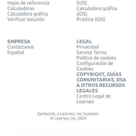
Hojas de referencia
(iOS)
Calculadoras
Calculadora gráfica
Calculadora gráfica
(iOS)
Verificar solución
Practica (iOS)
EMPRESA
LEGAL
Contáctanos
Privacidad
Español
Service Terms
Política de cookies
Configuración de
Cookies
COPYRIGHT, GUÍAS
COMUNITARIAS, DSA
& OTROS RECURSOS
LEGALES
Centro Legal de
Learneo
Symbolab, a Learneo, Inc. business
© Learneo, Inc. 2024