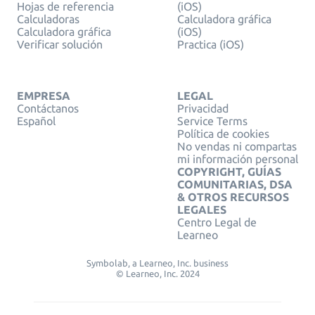
Hojas de referencia
(iOS)
Calculadoras
Calculadora gráfica
Calculadora gráfica
(iOS)
Verificar solución
Practica (iOS)
EMPRESA
LEGAL
Contáctanos
Privacidad
Español
Service Terms
Política de cookies
No vendas ni compartas
mi información personal
COPYRIGHT, GUÍAS
COMUNITARIAS, DSA
& OTROS RECURSOS
LEGALES
Centro Legal de
Learneo
Symbolab, a Learneo, Inc. business
© Learneo, Inc. 2024