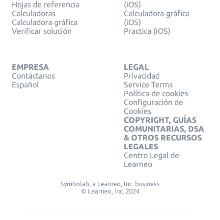
Hojas de referencia
(iOS)
Calculadoras
Calculadora gráfica
Calculadora gráfica
(iOS)
Verificar solución
Practica (iOS)
EMPRESA
LEGAL
Contáctanos
Privacidad
Español
Service Terms
Política de cookies
Configuración de
Cookies
COPYRIGHT, GUÍAS
COMUNITARIAS, DSA
& OTROS RECURSOS
LEGALES
Centro Legal de
Learneo
Symbolab, a Learneo, Inc. business
© Learneo, Inc. 2024