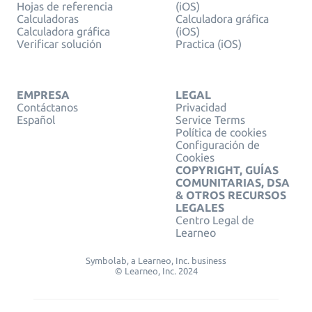
Hojas de referencia
(iOS)
Calculadoras
Calculadora gráfica
Calculadora gráfica
(iOS)
Verificar solución
Practica (iOS)
EMPRESA
LEGAL
Contáctanos
Privacidad
Español
Service Terms
Política de cookies
Configuración de
Cookies
COPYRIGHT, GUÍAS
COMUNITARIAS, DSA
& OTROS RECURSOS
LEGALES
Centro Legal de
Learneo
Symbolab, a Learneo, Inc. business
© Learneo, Inc. 2024