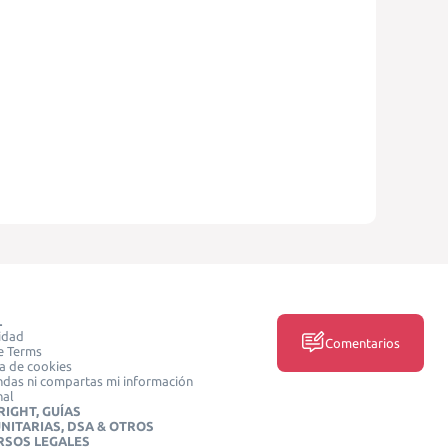
L
idad
Comentarios
e Terms
ca de cookies
das ni compartas mi información
nal
IGHT, GUÍAS
NITARIAS, DSA & OTROS
RSOS LEGALES