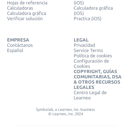
Hojas de referencia
(iOS)
Calculadoras
Calculadora gráfica
Calculadora gráfica
(iOS)
Verificar solución
Practica (iOS)
EMPRESA
LEGAL
Contáctanos
Privacidad
Español
Service Terms
Política de cookies
Configuración de
Cookies
COPYRIGHT, GUÍAS
COMUNITARIAS, DSA
& OTROS RECURSOS
LEGALES
Centro Legal de
Learneo
Symbolab, a Learneo, Inc. business
© Learneo, Inc. 2024