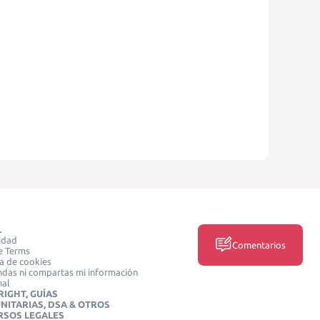
L
idad
Comentarios
e Terms
ca de cookies
das ni compartas mi información
nal
IGHT, GUÍAS
NITARIAS, DSA & OTROS
RSOS LEGALES