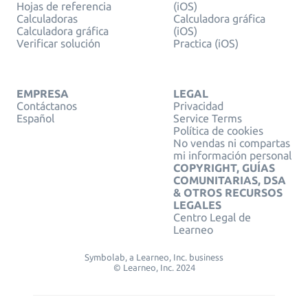
Hojas de referencia
(iOS)
Calculadoras
Calculadora gráfica
Calculadora gráfica
(iOS)
Verificar solución
Practica (iOS)
EMPRESA
LEGAL
Contáctanos
Privacidad
Español
Service Terms
Política de cookies
No vendas ni compartas
mi información personal
COPYRIGHT, GUÍAS
COMUNITARIAS, DSA
& OTROS RECURSOS
LEGALES
Centro Legal de
Learneo
Symbolab, a Learneo, Inc. business
© Learneo, Inc. 2024