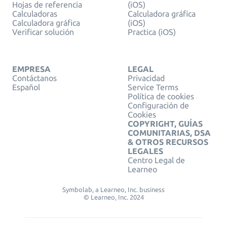
Hojas de referencia
(iOS)
Calculadoras
Calculadora gráfica
Calculadora gráfica
(iOS)
Verificar solución
Practica (iOS)
EMPRESA
LEGAL
Contáctanos
Privacidad
Español
Service Terms
Política de cookies
Configuración de
Cookies
COPYRIGHT, GUÍAS
COMUNITARIAS, DSA
& OTROS RECURSOS
LEGALES
Centro Legal de
Learneo
Symbolab, a Learneo, Inc. business
© Learneo, Inc. 2024