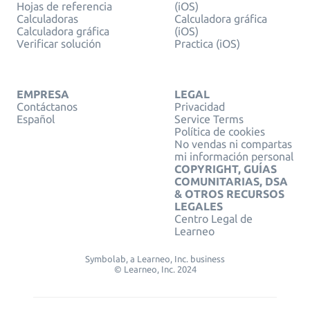
Hojas de referencia
(iOS)
Calculadoras
Calculadora gráfica
Calculadora gráfica
(iOS)
Verificar solución
Practica (iOS)
EMPRESA
LEGAL
Contáctanos
Privacidad
Español
Service Terms
Política de cookies
No vendas ni compartas
mi información personal
COPYRIGHT, GUÍAS
COMUNITARIAS, DSA
& OTROS RECURSOS
LEGALES
Centro Legal de
Learneo
Symbolab, a Learneo, Inc. business
© Learneo, Inc. 2024