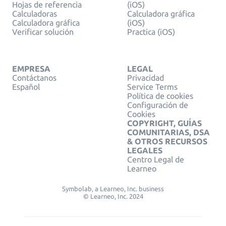
Hojas de referencia
(iOS)
Calculadoras
Calculadora gráfica
Calculadora gráfica
(iOS)
Verificar solución
Practica (iOS)
EMPRESA
LEGAL
Contáctanos
Privacidad
Español
Service Terms
Política de cookies
Configuración de
Cookies
COPYRIGHT, GUÍAS
COMUNITARIAS, DSA
& OTROS RECURSOS
LEGALES
Centro Legal de
Learneo
Symbolab, a Learneo, Inc. business
© Learneo, Inc. 2024