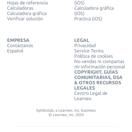
Hojas de referencia
(iOS)
Calculadoras
Calculadora gráfica
Calculadora gráfica
(iOS)
Verificar solución
Practica (iOS)
EMPRESA
LEGAL
Contáctanos
Privacidad
Español
Service Terms
Política de cookies
No vendas ni compartas
mi información personal
COPYRIGHT, GUÍAS
COMUNITARIAS, DSA
& OTROS RECURSOS
LEGALES
Centro Legal de
Learneo
Symbolab, a Learneo, Inc. business
© Learneo, Inc. 2024