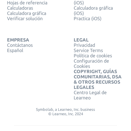
Hojas de referencia
(iOS)
Calculadoras
Calculadora gráfica
Calculadora gráfica
(iOS)
Verificar solución
Practica (iOS)
EMPRESA
LEGAL
Contáctanos
Privacidad
Español
Service Terms
Política de cookies
Configuración de
Cookies
COPYRIGHT, GUÍAS
COMUNITARIAS, DSA
& OTROS RECURSOS
LEGALES
Centro Legal de
Learneo
Symbolab, a Learneo, Inc. business
© Learneo, Inc. 2024