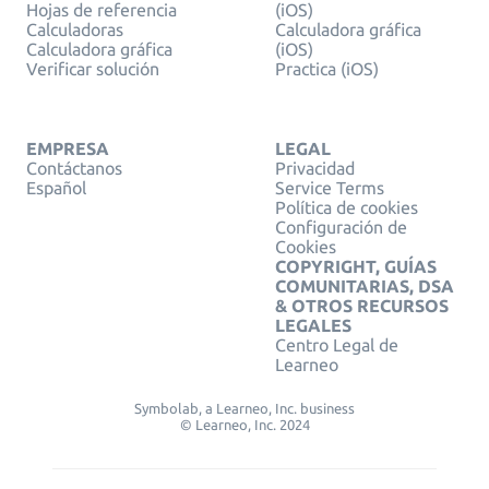
Hojas de referencia
(iOS)
Calculadoras
Calculadora gráfica
Calculadora gráfica
(iOS)
Verificar solución
Practica (iOS)
EMPRESA
LEGAL
Contáctanos
Privacidad
Español
Service Terms
Política de cookies
Configuración de
Cookies
COPYRIGHT, GUÍAS
COMUNITARIAS, DSA
& OTROS RECURSOS
LEGALES
Centro Legal de
Learneo
Symbolab, a Learneo, Inc. business
© Learneo, Inc. 2024