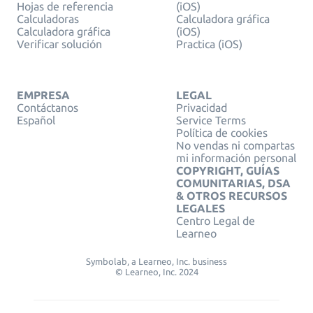
Hojas de referencia
(iOS)
Calculadoras
Calculadora gráfica
Calculadora gráfica
(iOS)
Verificar solución
Practica (iOS)
EMPRESA
LEGAL
Contáctanos
Privacidad
Español
Service Terms
Política de cookies
No vendas ni compartas
mi información personal
COPYRIGHT, GUÍAS
COMUNITARIAS, DSA
& OTROS RECURSOS
LEGALES
Centro Legal de
Learneo
Symbolab, a Learneo, Inc. business
© Learneo, Inc. 2024