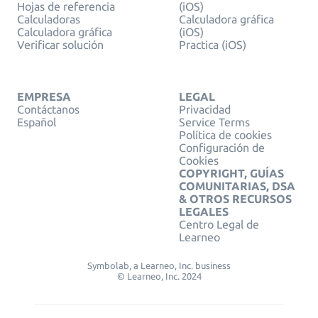
Hojas de referencia
(iOS)
Calculadoras
Calculadora gráfica
Calculadora gráfica
(iOS)
Verificar solución
Practica (iOS)
EMPRESA
LEGAL
Contáctanos
Privacidad
Español
Service Terms
Política de cookies
Configuración de
Cookies
COPYRIGHT, GUÍAS
COMUNITARIAS, DSA
& OTROS RECURSOS
LEGALES
Centro Legal de
Learneo
Symbolab, a Learneo, Inc. business
© Learneo, Inc. 2024