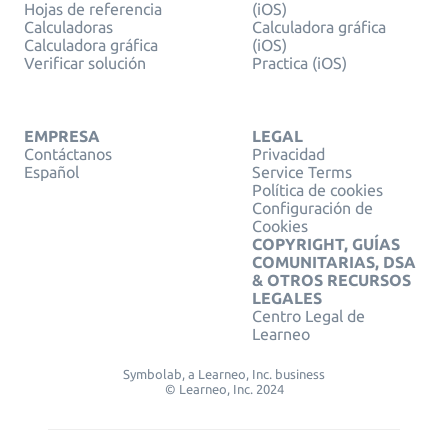
Hojas de referencia
(iOS)
Calculadoras
Calculadora gráfica
Calculadora gráfica
(iOS)
Verificar solución
Practica (iOS)
EMPRESA
LEGAL
Contáctanos
Privacidad
Español
Service Terms
Política de cookies
Configuración de
Cookies
COPYRIGHT, GUÍAS
COMUNITARIAS, DSA
& OTROS RECURSOS
LEGALES
Centro Legal de
Learneo
Symbolab, a Learneo, Inc. business
© Learneo, Inc. 2024