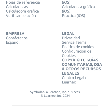
Hojas de referencia
(iOS)
Calculadoras
Calculadora gráfica
Calculadora gráfica
(iOS)
Verificar solución
Practica (iOS)
EMPRESA
LEGAL
Contáctanos
Privacidad
Español
Service Terms
Política de cookies
Configuración de
Cookies
COPYRIGHT, GUÍAS
COMUNITARIAS, DSA
& OTROS RECURSOS
LEGALES
Centro Legal de
Learneo
Symbolab, a Learneo, Inc. business
© Learneo, Inc. 2024