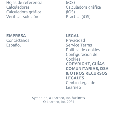
Hojas de referencia
(iOS)
Calculadoras
Calculadora gráfica
Calculadora gráfica
(iOS)
Verificar solución
Practica (iOS)
EMPRESA
LEGAL
Contáctanos
Privacidad
Español
Service Terms
Política de cookies
Configuración de
Cookies
COPYRIGHT, GUÍAS
COMUNITARIAS, DSA
& OTROS RECURSOS
LEGALES
Centro Legal de
Learneo
Symbolab, a Learneo, Inc. business
© Learneo, Inc. 2024