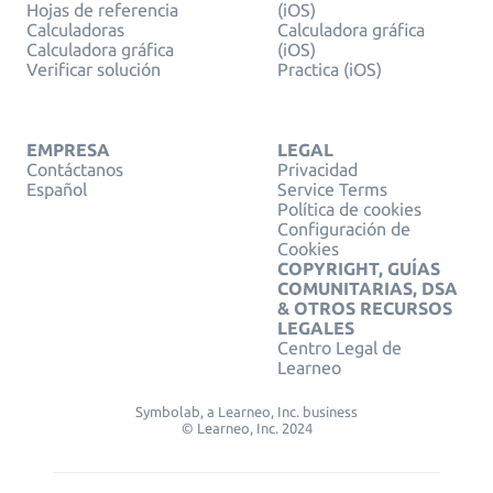
Hojas de referencia
(iOS)
Calculadoras
Calculadora gráfica
Calculadora gráfica
(iOS)
Verificar solución
Practica (iOS)
EMPRESA
LEGAL
Contáctanos
Privacidad
Español
Service Terms
Política de cookies
Configuración de
Cookies
COPYRIGHT, GUÍAS
COMUNITARIAS, DSA
& OTROS RECURSOS
LEGALES
Centro Legal de
Learneo
Symbolab, a Learneo, Inc. business
© Learneo, Inc. 2024