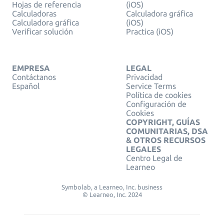
Hojas de referencia
(iOS)
Calculadoras
Calculadora gráfica
Calculadora gráfica
(iOS)
Verificar solución
Practica (iOS)
EMPRESA
LEGAL
Contáctanos
Privacidad
Español
Service Terms
Política de cookies
Configuración de
Cookies
COPYRIGHT, GUÍAS
COMUNITARIAS, DSA
& OTROS RECURSOS
LEGALES
Centro Legal de
Learneo
Symbolab, a Learneo, Inc. business
© Learneo, Inc. 2024