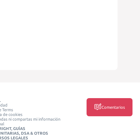
L
idad
Comentarios
e Terms
ca de cookies
das ni compartas mi información
nal
IGHT, GUÍAS
NITARIAS, DSA & OTROS
RSOS LEGALES