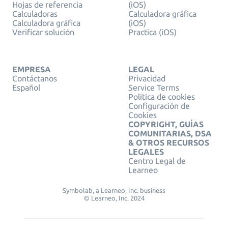
Hojas de referencia
(iOS)
Calculadoras
Calculadora gráfica
Calculadora gráfica
(iOS)
Verificar solución
Practica (iOS)
EMPRESA
LEGAL
Contáctanos
Privacidad
Español
Service Terms
Política de cookies
Configuración de
Cookies
COPYRIGHT, GUÍAS
COMUNITARIAS, DSA
& OTROS RECURSOS
LEGALES
Centro Legal de
Learneo
Symbolab, a Learneo, Inc. business
© Learneo, Inc. 2024