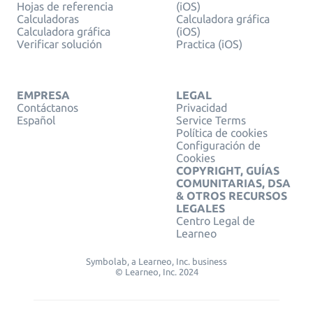
Hojas de referencia
(iOS)
Calculadoras
Calculadora gráfica
Calculadora gráfica
(iOS)
Verificar solución
Practica (iOS)
EMPRESA
LEGAL
Contáctanos
Privacidad
Español
Service Terms
Política de cookies
Configuración de
Cookies
COPYRIGHT, GUÍAS
COMUNITARIAS, DSA
& OTROS RECURSOS
LEGALES
Centro Legal de
Learneo
Symbolab, a Learneo, Inc. business
© Learneo, Inc. 2024