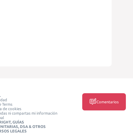
L
idad
Comentarios
e Terms
ca de cookies
das ni compartas mi información
nal
IGHT, GUÍAS
NITARIAS, DSA & OTROS
RSOS LEGALES