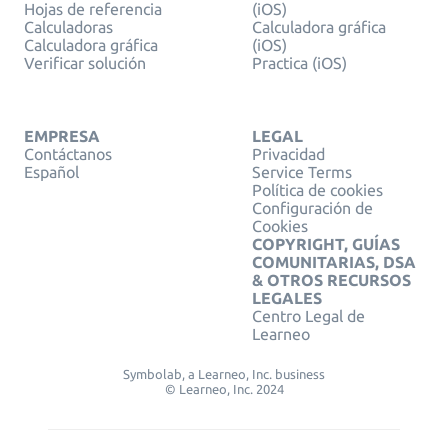
Hojas de referencia
(iOS)
Calculadoras
Calculadora gráfica
Calculadora gráfica
(iOS)
Verificar solución
Practica (iOS)
EMPRESA
LEGAL
Contáctanos
Privacidad
Español
Service Terms
Política de cookies
Configuración de
Cookies
COPYRIGHT, GUÍAS
COMUNITARIAS, DSA
& OTROS RECURSOS
LEGALES
Centro Legal de
Learneo
Symbolab, a Learneo, Inc. business
© Learneo, Inc. 2024