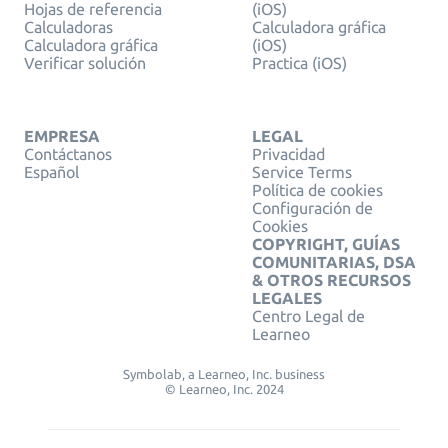
Hojas de referencia
(iOS)
Calculadoras
Calculadora gráfica
Calculadora gráfica
(iOS)
Verificar solución
Practica (iOS)
EMPRESA
LEGAL
Contáctanos
Privacidad
Español
Service Terms
Política de cookies
Configuración de
Cookies
COPYRIGHT, GUÍAS
COMUNITARIAS, DSA
& OTROS RECURSOS
LEGALES
Centro Legal de
Learneo
Symbolab, a Learneo, Inc. business
© Learneo, Inc. 2024