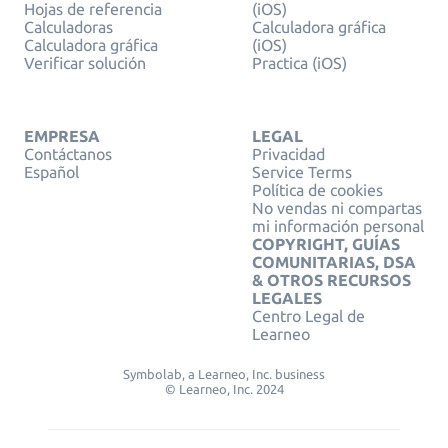
Hojas de referencia
(iOS)
Calculadoras
Calculadora gráfica
Calculadora gráfica
(iOS)
Verificar solución
Practica (iOS)
EMPRESA
LEGAL
Contáctanos
Privacidad
Español
Service Terms
Política de cookies
No vendas ni compartas
mi información personal
COPYRIGHT, GUÍAS
COMUNITARIAS, DSA
& OTROS RECURSOS
LEGALES
Centro Legal de
Learneo
Symbolab, a Learneo, Inc. business
© Learneo, Inc. 2024