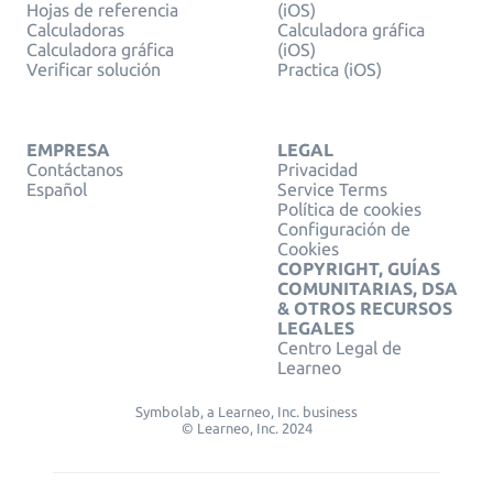
Hojas de referencia
(iOS)
Calculadoras
Calculadora gráfica
Calculadora gráfica
(iOS)
Verificar solución
Practica (iOS)
EMPRESA
LEGAL
Contáctanos
Privacidad
Español
Service Terms
Política de cookies
Configuración de
Cookies
COPYRIGHT, GUÍAS
COMUNITARIAS, DSA
& OTROS RECURSOS
LEGALES
Centro Legal de
Learneo
Symbolab, a Learneo, Inc. business
© Learneo, Inc. 2024