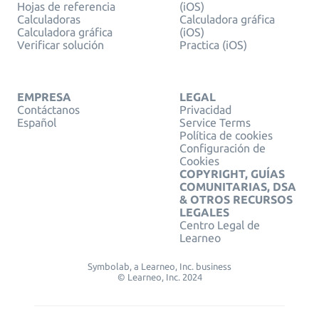
Hojas de referencia
(iOS)
Calculadoras
Calculadora gráfica
Calculadora gráfica
(iOS)
Verificar solución
Practica (iOS)
EMPRESA
LEGAL
Contáctanos
Privacidad
Español
Service Terms
Política de cookies
Configuración de
Cookies
COPYRIGHT, GUÍAS
COMUNITARIAS, DSA
& OTROS RECURSOS
LEGALES
Centro Legal de
Learneo
Symbolab, a Learneo, Inc. business
© Learneo, Inc. 2024