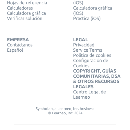
Hojas de referencia
(iOS)
Calculadoras
Calculadora gráfica
Calculadora gráfica
(iOS)
Verificar solución
Practica (iOS)
EMPRESA
LEGAL
Contáctanos
Privacidad
Español
Service Terms
Política de cookies
Configuración de
Cookies
COPYRIGHT, GUÍAS
COMUNITARIAS, DSA
& OTROS RECURSOS
LEGALES
Centro Legal de
Learneo
Symbolab, a Learneo, Inc. business
© Learneo, Inc. 2024