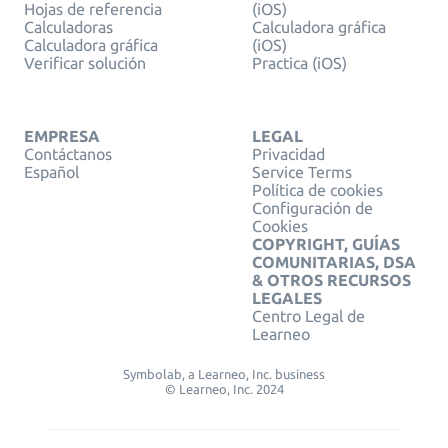
Hojas de referencia
(iOS)
Calculadoras
Calculadora gráfica
Calculadora gráfica
(iOS)
Verificar solución
Practica (iOS)
EMPRESA
LEGAL
Contáctanos
Privacidad
Español
Service Terms
Política de cookies
Configuración de
Cookies
COPYRIGHT, GUÍAS
COMUNITARIAS, DSA
& OTROS RECURSOS
LEGALES
Centro Legal de
Learneo
Symbolab, a Learneo, Inc. business
© Learneo, Inc. 2024