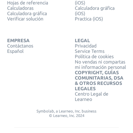
Hojas de referencia
(iOS)
Calculadoras
Calculadora gráfica
Calculadora gráfica
(iOS)
Verificar solución
Practica (iOS)
EMPRESA
LEGAL
Contáctanos
Privacidad
Español
Service Terms
Política de cookies
No vendas ni compartas
mi información personal
COPYRIGHT, GUÍAS
COMUNITARIAS, DSA
& OTROS RECURSOS
LEGALES
Centro Legal de
Learneo
Symbolab, a Learneo, Inc. business
© Learneo, Inc. 2024