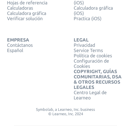
Hojas de referencia
(iOS)
Calculadoras
Calculadora gráfica
Calculadora gráfica
(iOS)
Verificar solución
Practica (iOS)
EMPRESA
LEGAL
Contáctanos
Privacidad
Español
Service Terms
Política de cookies
Configuración de
Cookies
COPYRIGHT, GUÍAS
COMUNITARIAS, DSA
& OTROS RECURSOS
LEGALES
Centro Legal de
Learneo
Symbolab, a Learneo, Inc. business
© Learneo, Inc. 2024