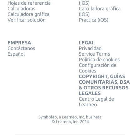
Hojas de referencia
(iOS)
Calculadoras
Calculadora gráfica
Calculadora gráfica
(iOS)
Verificar solución
Practica (iOS)
EMPRESA
LEGAL
Contáctanos
Privacidad
Español
Service Terms
Política de cookies
Configuración de
Cookies
COPYRIGHT, GUÍAS
COMUNITARIAS, DSA
& OTROS RECURSOS
LEGALES
Centro Legal de
Learneo
Symbolab, a Learneo, Inc. business
© Learneo, Inc. 2024