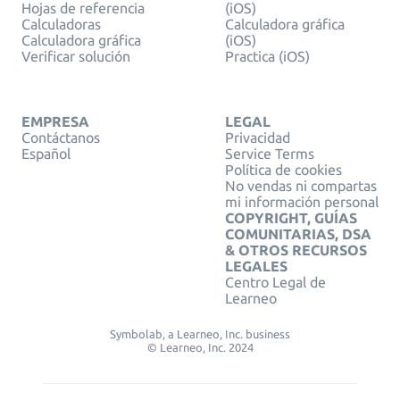
Hojas de referencia
(iOS)
Calculadoras
Calculadora gráfica
Calculadora gráfica
(iOS)
Verificar solución
Practica (iOS)
EMPRESA
LEGAL
Contáctanos
Privacidad
Español
Service Terms
Política de cookies
No vendas ni compartas
mi información personal
COPYRIGHT, GUÍAS
COMUNITARIAS, DSA
& OTROS RECURSOS
LEGALES
Centro Legal de
Learneo
Symbolab, a Learneo, Inc. business
© Learneo, Inc. 2024