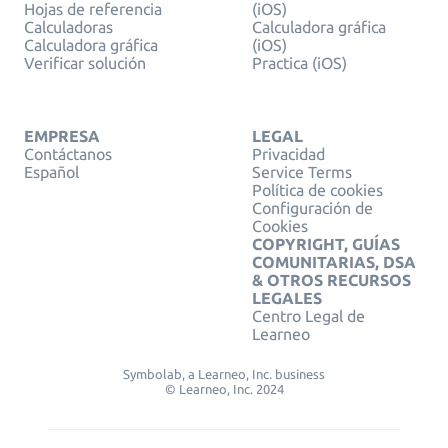
Hojas de referencia
(iOS)
Calculadoras
Calculadora gráfica
Calculadora gráfica
(iOS)
Verificar solución
Practica (iOS)
EMPRESA
LEGAL
Contáctanos
Privacidad
Español
Service Terms
Política de cookies
Configuración de
Cookies
COPYRIGHT, GUÍAS
COMUNITARIAS, DSA
& OTROS RECURSOS
LEGALES
Centro Legal de
Learneo
Symbolab, a Learneo, Inc. business
© Learneo, Inc. 2024