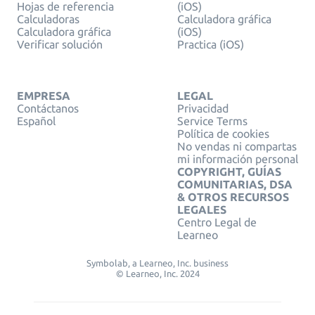
Hojas de referencia
(iOS)
Calculadoras
Calculadora gráfica
Calculadora gráfica
(iOS)
Verificar solución
Practica (iOS)
EMPRESA
LEGAL
Contáctanos
Privacidad
Español
Service Terms
Política de cookies
No vendas ni compartas
mi información personal
COPYRIGHT, GUÍAS
COMUNITARIAS, DSA
& OTROS RECURSOS
LEGALES
Centro Legal de
Learneo
Symbolab, a Learneo, Inc. business
© Learneo, Inc. 2024