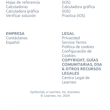
Hojas de referencia
(iOS)
Calculadoras
Calculadora gráfica
Calculadora gráfica
(iOS)
Verificar solución
Practica (iOS)
EMPRESA
LEGAL
Contáctanos
Privacidad
Español
Service Terms
Política de cookies
Configuración de
Cookies
COPYRIGHT, GUÍAS
COMUNITARIAS, DSA
& OTROS RECURSOS
LEGALES
Centro Legal de
Learneo
Symbolab, a Learneo, Inc. business
© Learneo, Inc. 2024