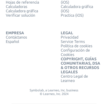
Hojas de referencia
(iOS)
Calculadoras
Calculadora gráfica
Calculadora gráfica
(iOS)
Verificar solución
Practica (iOS)
EMPRESA
LEGAL
Contáctanos
Privacidad
Español
Service Terms
Política de cookies
Configuración de
Cookies
COPYRIGHT, GUÍAS
COMUNITARIAS, DSA
& OTROS RECURSOS
LEGALES
Centro Legal de
Learneo
Symbolab, a Learneo, Inc. business
© Learneo, Inc. 2024