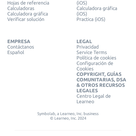
Hojas de referencia
(iOS)
Calculadoras
Calculadora gráfica
Calculadora gráfica
(iOS)
Verificar solución
Practica (iOS)
EMPRESA
LEGAL
Contáctanos
Privacidad
Español
Service Terms
Política de cookies
Configuración de
Cookies
COPYRIGHT, GUÍAS
COMUNITARIAS, DSA
& OTROS RECURSOS
LEGALES
Centro Legal de
Learneo
Symbolab, a Learneo, Inc. business
© Learneo, Inc. 2024